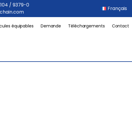
2104 / 9379-0
Français
achain.com
cules équipables
Demande
Téléchargements
Contact